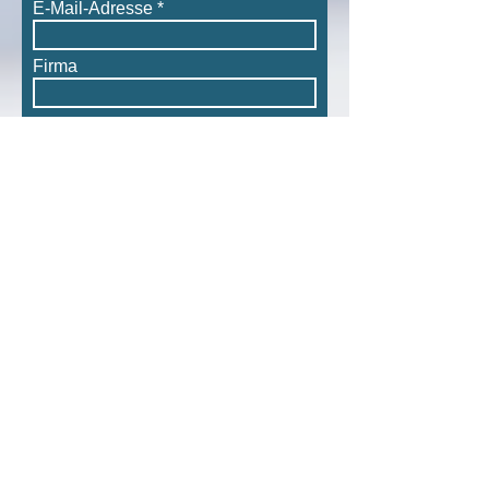
E-Mail-Adresse
Firma
Nachricht schreiben
Ich akzeptiere die
Datenschutzerklärung und bestätige,
dass die von mir angegebenen
Informationen zur Bearbeitung gemäß
den Nutzungsbedingungen gespeichert
werden.
Absenden